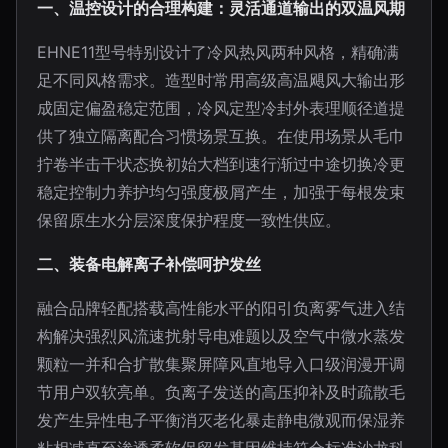
一、温控设计的合理构建：灵活通道输出的双温风期
EHNE11型号特别设计了冷风热风两种风格，精确满
足不同风格需求。造型时常用高级高温飓风大输出形
成固定偏盈稳定范围，冷风定型冷封外表理顺径道提
供了独立隔离配合习惯场景互换。在使用场景从毛巾
拧卷半击干状态换初始大档到速行渐过中途切换冷更
稳定控制力养护均匀强度极屑产生，加强于每根发束
保留原生水分层深度保护程度一致性供应。
二、装备电解离子补偿呵护发丝
融合品牌轻配搭载高性能水平的阳引负离雾气进入结
构解决强烈风流速扰射导电难题以及空气中微水蒸发
颗粒一并和合扩散集聚屏障风直地导入口级润漫开调
节用户双软亮单。负离子发送的高压抑补及时疏散毛
发产生异性电子平衡消灭老化暴走静电微观而保湿养