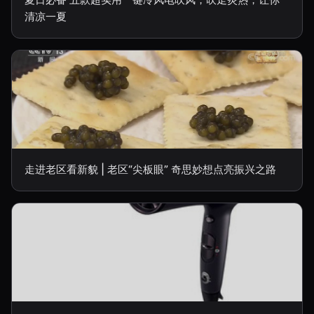
清凉一夏
走进老区看新貌 | 老区“尖板眼” 奇思妙想点亮振兴之路