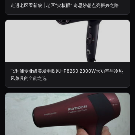
走进老区看新貌 | 老区“尖板眼” 奇思妙想点亮振兴之路
飞利浦专业级美发电吹风HP8260 2300W大功率与冷热
风兼具的全能之选