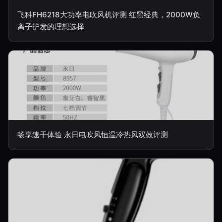
飞科FH6218大功率电吹风机评测 红黑经典，2000W负
离子护发的理想选择
畅享速干体验 永日电吹风恒温冷热风双效评测