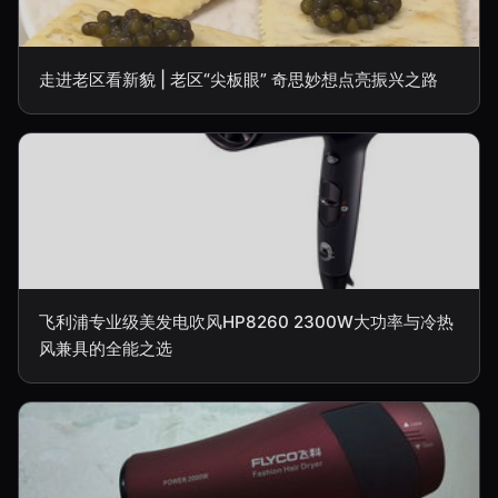
走进老区看新貌 | 老区“尖板眼” 奇思妙想点亮振兴之路
飞利浦专业级美发电吹风HP8260 2300W大功率与冷热
风兼具的全能之选