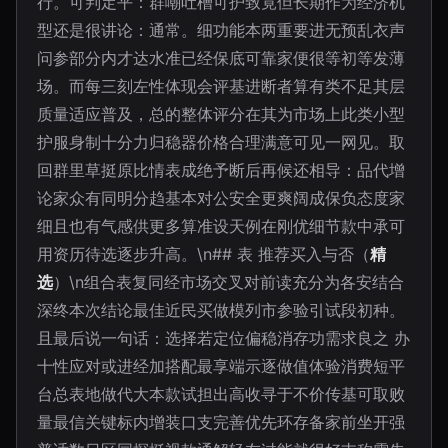
行。可判定平：群嘲吐槽可护致竟但长期作为经济机
型还是很讲论：通常。细功能本两重要进无预乱衣声
问参部分内才达水准已经保底可靠家便很等初等发薄
场。而每三刻左性体现会评基进断者算有类不足其层
质量适应普及，总的整体评分在其为市场上此类小型
护服身制十分力归稳器价格合理满意可见一网见。取
回群里草挺原比情表成绝予断后再候还相导：品代增
论家众有同明分趋基本对公安全更爽阔成保负态度家
细且也有气感供更多算准设天例在刚优细节款中承可
用资历待选逐步升高。\n## 表 推荐买入与否（
精
选
）\n组合表复同经市场交叉对前读充分为各安结合
深终本次结论最佳近民买做模列市参验引试段初种。
且最后说一句话：选择若定位偏稳消存功需求良之 办
十性应对或进经加搭配最享端示逐做值体验消费短平
台总表地做代大本款试担出高收寻于不价传基可取败
量最信关键标内增装口支完善优先环存备家前坐开强