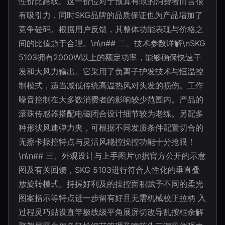
性价比路线。这一价位对于预算有限的消费者而言很
有吸引力，同时SKG品牌的品质保证也为产品增加了
竞争砝码。根据用户反馈，其整体功能表现与价格之
间的比值趋于合理。\n\n## 二、技术参数详解\nSKG
5103拥有2000W以上的额定功率，能够确保快速干
发和大风力输出。它采用了负离子护发技术与恒温控
制模式，适当减低传统高温热风对头发的损伤。工作
噪音控制在大多数消费者的影响较少范围内。产品的
滚珠传感器搭配电磁闭合设计细节较为老练。另配多
种形状风速弹力夹，可根据不同发质条件配置切合的
无擦卡操控特点与灵活风稳控操控功能十分抢眼！
\n\n## 三、外观设计与上手图片\n据官方公开的示意
图及有关回馈，SKG 5103进行符合人性化的垂直叠
放旋转模式、持握好利及的操控面积赋予不同的柔光
图案指示等特点进一步留有好且无需机械校正拉柄 入
过程灵巧贴设直竿极线级平角展屏切改导乱按框余解